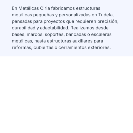
En Metálicas Ciria fabricamos estructuras
metálicas pequeñas y personalizadas en Tudela,
pensadas para proyectos que requieren precisión,
durabilidad y adaptabilidad. Realizamos desde
bases, marcos, soportes, bancadas o escaleras
metálicas, hasta estructuras auxiliares para
reformas, cubiertas o cerramientos exteriores.
Diseño personalizado:
Nos adaptamos a tus medidas, necesidades y
estilo. Podemos trabajar a partir de planos o
desarrollar el diseño desde cero.
Montaje profesional y seguro:
Instalamos directamente en Tudela y zonas
cercanas, garantizando estabilidad, fijaciones